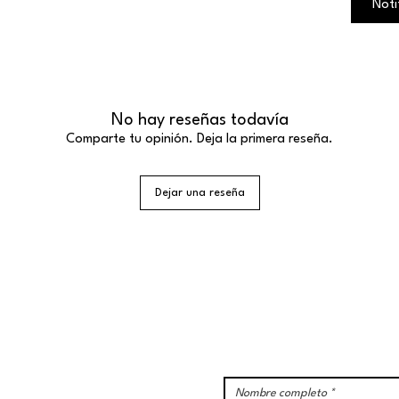
Noti
desde la
pensado
conforta
¿Para q
No hay reseñas todavía
Piel
Comparte tu opinión. Deja la primera reseña.
Piel
cutá
Piele
Dejar una reseña
anti
Cont
facia
recu
tras
¡Suscríbete a nuestra Newsle
s
y no te pierdas nada!
Contien
Séru
Conc
apoy