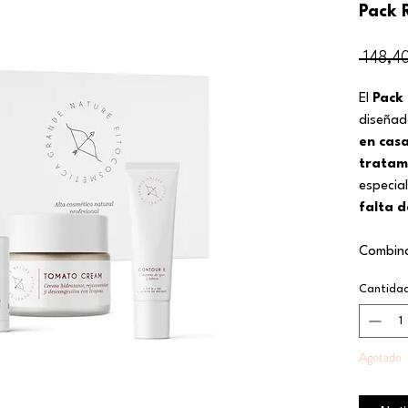
Pack 
 148,4
El
Pack
diseña
en casa
tratam
especia
falta d
Combin
regene
Cantida
la piel,
reforzar
para pi
Agotado
vitalida
sobrees
Un cuid