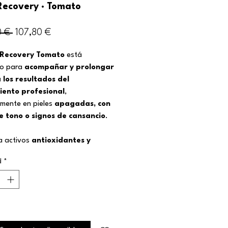
Recovery · Tomato
Precio
Precio
0 € 
107,80 €
de
 Recovery Tomato
está
oferta
do para
acompañar y prolongar
 los resultados del
iento profesional
,
lmente en pieles
apagadas, con
e tono o signos de cansancio
.
a activos
antioxidantes y
radores
que ayudan a revitalizar
d
*
 mejorar el aspecto del tono y
 su equilibrio natural. Es ideal
eles que necesitan recuperar
d sin resultar pesadas ni
timuladas.
ado de continuidad prescrito