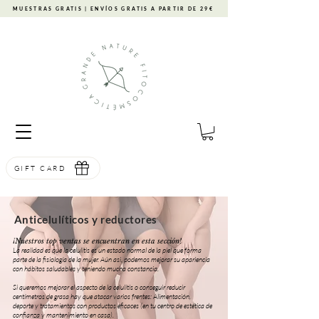
MUESTRAS GRATIS | ENVÍOS GRATIS A PARTIR DE 29€
GIFT CARD
Anticelulíticos y reductores
​​¡Nuestros top ventas se encuentran en esta sección!
La realidad es que la celulitis es un estado normal de la piel que forma
parte de la fisiología de la mujer. Aún asi, podemos mejorar su apariencia
con hábitos saludables y teniendo mucha constancia.
Si queremos mejorar el aspecto de la celulitis o conseguir reducir
centímetros de grasa hay que atacar varios frentes:
Alimentación,
deporte y tratamientos con productos eficaces (en tu centro de estética de
confianza y mantenimiento en casa).