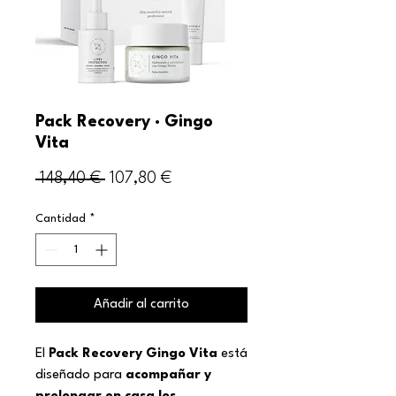
Pack Recovery · Gingo
Vita
Precio
Precio
 148,40 € 
107,80 €
de
Cantidad
*
oferta
Añadir al carrito
El
Pack Recovery Gingo Vita
está
diseñado para
acompañar y