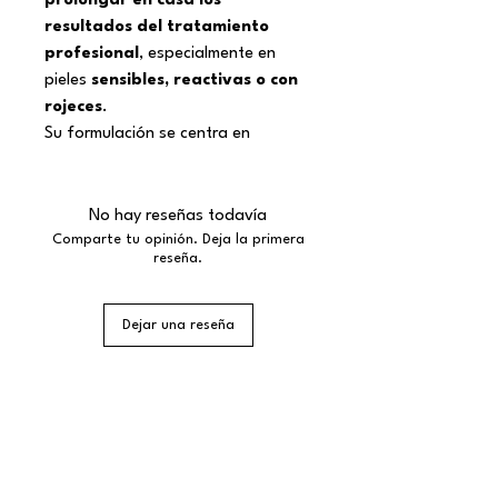
prolongar en casa los
resultados del tratamiento
profesional
, especialmente en
pieles
sensibles, reactivas o con
rojeces
.
Su formulación se centra en
calmar, oxigenar y reforzar la
función barrera
, ayudando a la
piel a recuperar equilibrio y confort
No hay reseñas todavía
tras periodos de estrés cutáneo,
Comparte tu opinión. Deja la primera
reseña.
cambios de temperatura o
tratamientos intensivos. Es un pack
ideal cuando la piel “se queja” y
Dejar una reseña
necesita volver a sentirse cómoda.
Prescrito desde la experiencia
profesional, ofrece una rutina
¡Suscríbete a nuestra Newsletter
y no te pierdas nada!
sencilla y eficaz para el cuidado
diario en casa.