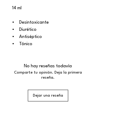
14 ml
• Desintoxicante
• Diurético
• Antiséptico
• Tónico
No hay reseñas todavía
Comparte tu opinión. Deja la primera
reseña.
Dejar una reseña
¡Suscríbete a nuestra Newsletter
y no te pierdas nada!